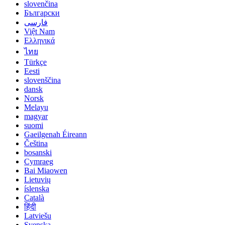
slovenčina
Български
فارسی
Việt Nam
Ελληνικά
ไทย
Türkçe
Eesti
slovenščina
dansk
Norsk
Melayu
magyar
suomi
Gaeilgenah Éireann
Čeština
bosanski
Cymraeg
Bai Miaowen
Lietuvių
íslenska
Català
हिंदी
Latviešu
Svenska