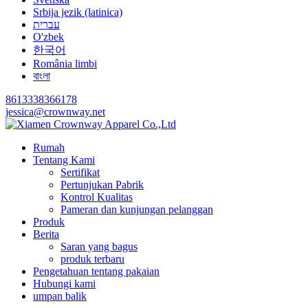
Srbija jezik (latinica)
עברית
O'zbek
한국어
România limbi
বাংলা
8613338366178
jessica@crownway.net
Rumah
Tentang Kami
Sertifikat
Pertunjukan Pabrik
Kontrol Kualitas
Pameran dan kunjungan pelanggan
Produk
Berita
Saran yang bagus
produk terbaru
Pengetahuan tentang pakaian
Hubungi kami
umpan balik