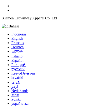
Xiamen Crownway Apparel Co.,Ltd
Bahasa
Indonesia
English
Français
Deutsch
日本語
Italiano
Español
Português
русский
Kreyòl Ayisyen
hrvatski
عربي
اردو
Nederlands
Malti
Polski
українська